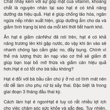
Chất nhầy kèm với sự góp mặt của vitamin, khoáng
chất là nguyên nhân tại sao hạt é có khả năng
dưỡng da hiệu quả. Hạt é giúp chống lão hóa, ngăn
ngừa nếp nhăn xuất hiện, giúp dưỡng ẩm cho da và
giảm tình trạng bị khô da mỗi khi thời tiết hanh khô.
Ăn hạt é giảm cânNhư đã nói trên, hạt é có khả
năng trương lên khi gặp nước, do vậy khi ăn vào sẽ
nhanh chóng tạo cảm giác no, đầy bụng. Chính vì
thế mà lượng thức ăn nạp vào cơ thể sẽ giảm đi
giúp bạn loại bỏ mỡ thừa và giảm cân hiệu quả
hơn.Hạt é có tốt cho bà bầu không?
Hạt é đối với bà bầu cần chú ý ở nó có tính mát nên
rất dễ làm cho phụ nữ bị sảy thai. Đặc biệt là trong
giai đoạn 3 tháng đầu thai kỳ.
Cách làm hạt é ngonHạt é tuy có rất nhiều lợi ích
cho việc chăm sóc sức khỏe và sắc đẹp. Tuy nhiên,