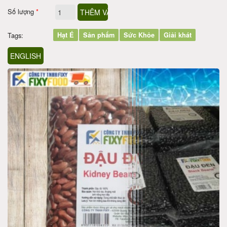
Số lượng
*
Tags:
Hạt É
Sản phẩm
Sức Khỏe
Giải khát
ENGLISH