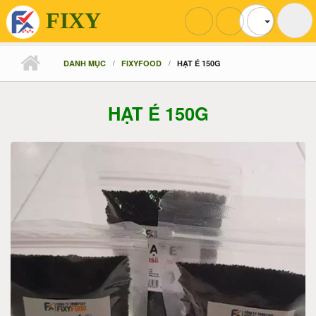
FIXY
Nhảy đến nội dung
DANH MỤC
FIXYFOOD
HẠT É 150G
HẠT É 150G