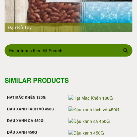
PREV
Đậu Đỏ Tây
BIỂU MẪU TÌM KIẾM
SIMILAR PRODUCTS
HẠT MẮC KHÉN 180G
ĐẬU XANH TÁCH VỎ 450G
ĐẬU XANH CÀ 450G
ĐẬU XANH 450G