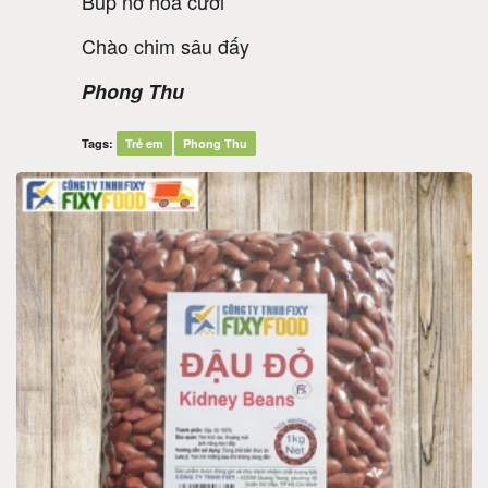
Búp nở hoa cười
Chào chim sâu đấy
Phong Thu
Tags:
Trẻ em
Phong Thu