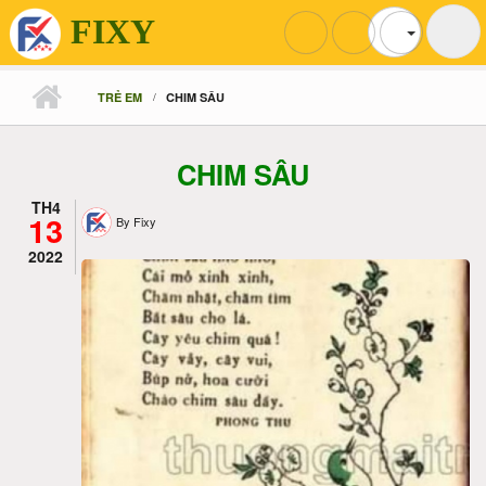
FIXY
Nhảy đến nội dung
TRẺ EM
CHIM SÂU
CHIM SÂU
TH4
13
By
Fixy
2022