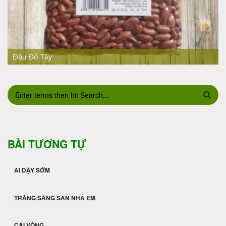
PREV
Đậu Đỏ Tây
BIỂU MẪU TÌM KIẾM
BÀI TƯƠNG TỰ
AI DẬY SỚM
TRĂNG SÁNG SÂN NHÀ EM
CÁI VÕNG